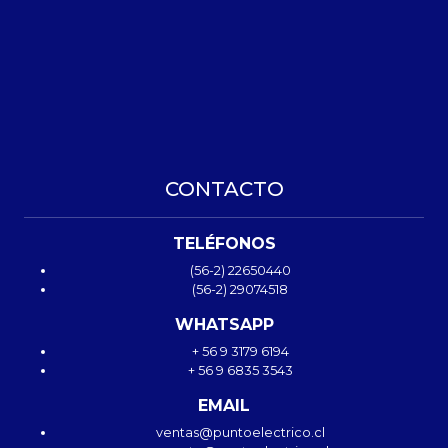
CONTACTO
TELÉFONOS
(56-2) 22650440
(56-2) 29074518
WHATSAPP
+ 56 9 3179 6194
+ 56 9 6835 3543
EMAIL
ventas@puntoelectrico.cl