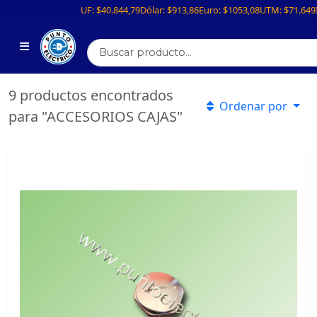
UF:
$40.844,79
Dólar:
$913,86
Euro:
$1053,08
UTM:
$71.649
9 productos encontrados
Ordenar por
para "ACCESORIOS CAJAS"