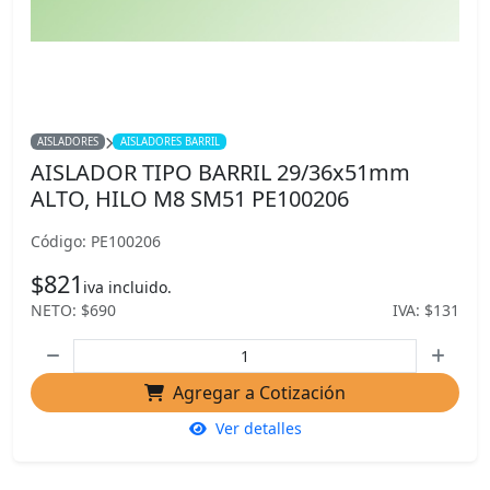
AISLADORES
AISLADORES BARRIL
AISLADOR TIPO BARRIL 29/36x51mm
ALTO, HILO M8 SM51 PE100206
Código: PE100206
$821
iva incluido.
NETO: $690
IVA: $131
Agregar a Cotización
Ver detalles