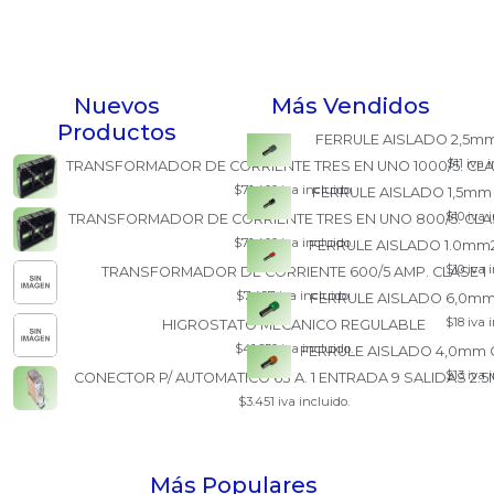
Nuevos
Más Vendidos
Productos
FERRULE AISLADO 2,5mm
$11 iva 
TRANSFORMADOR DE CORRIENTE TRES EN UNO 1000/5. CLA
$71.400 iva incluido.
FERRULE AISLADO 1,5mm
$10 iva 
TRANSFORMADOR DE CORRIENTE TRES EN UNO 800/5. CLAS
$71.400 iva incluido.
FERRULE AISLADO 1.0mm2
$10 iva 
TRANSFORMADOR DE CORRIENTE 600/5 AMP. CLASE 1
$7.497 iva incluido.
FERRULE AISLADO 6,0mm
$18 iva 
HIGROSTATO MECANICO REGULABLE
$41.650 iva incluido.
FERRULE AISLADO 4,0mm 
$13 iva 
CONECTOR P/ AUTOMATICO 63 A. 1 ENTRADA 9 SALIDAS 2.
$3.451 iva incluido.
Más Populares