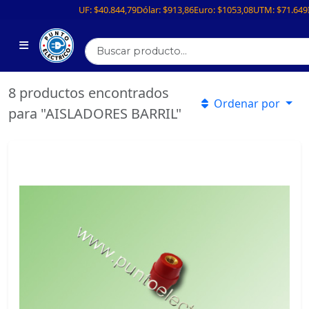
UF:
$40.844,79
Dólar:
$913,86
Euro:
$1053,08
UTM:
$71.649
8 productos encontrados
Ordenar por
para "AISLADORES BARRIL"