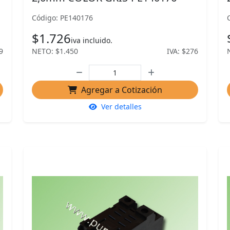
Código: PE140176
$1.726
iva incluido.
9
NETO: $1.450
IVA: $276
Agregar a Cotización
Ver detalles