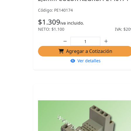
Código: PE140174
$1.309
iva incluido.
NETO: $1.100
IVA: $20
Agregar a Cotización
Ver detalles