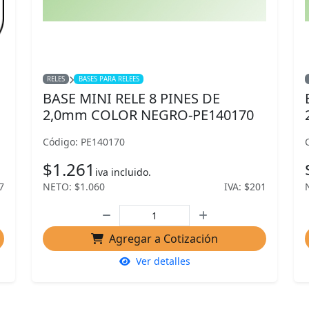
RELES
BASES PARA RELEES
BASE MINI RELE 8 PINES DE
2,0mm COLOR NEGRO-PE140170
Código: PE140170
$1.261
iva incluido.
7
NETO: $1.060
IVA: $201
Agregar a Cotización
Ver detalles