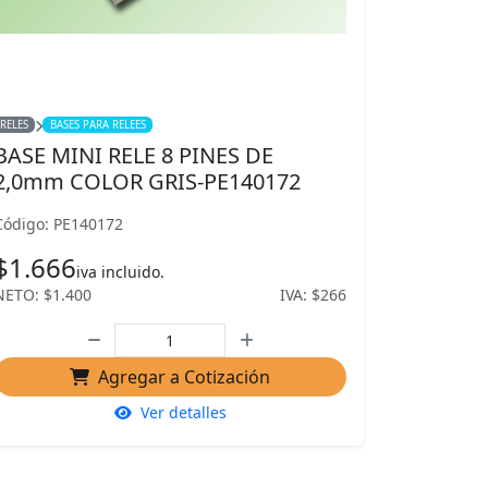
RELES
BASES PARA RELEES
BASE MINI RELE 8 PINES DE
2,0mm COLOR GRIS-PE140172
Código: PE140172
$1.666
iva incluido.
NETO: $1.400
IVA: $266
Agregar a Cotización
Ver detalles