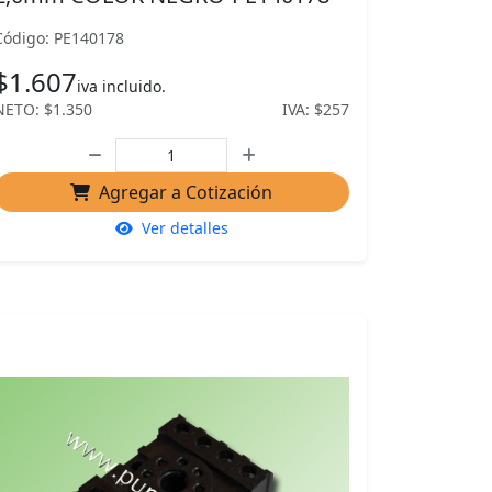
Código: PE140178
$1.607
iva incluido.
NETO: $1.350
IVA: $257
Agregar a Cotización
Ver detalles