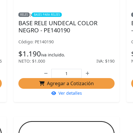
RELES
BASES PARA RELEES
BASE RELE UNDECAL COLOR
NEGRO - PE140190
Código: PE140190
$1.190
iva incluido.
6
NETO: $1.000
IVA: $190
Agregar a Cotización
Ver detalles