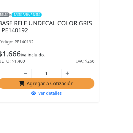
RELES
BASES PARA RELEES
BASE RELE UNDECAL COLOR GRIS
- PE140192
Código: PE140192
$1.666
iva incluido.
NETO: $1.400
IVA: $266
Agregar a Cotización
Ver detalles