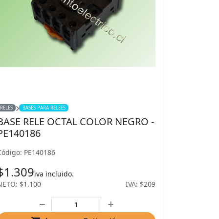
RELES
BASES PARA RELEES
BASE RELE OCTAL COLOR NEGRO -
PE140186
Código: PE140186
$1.309
iva incluido.
NETO: $1.100
IVA: $209