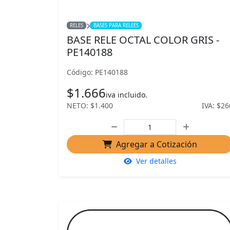
RELES
BASES PARA RELEES
BASE RELE OCTAL COLOR GRIS -
PE140188
Código: PE140188
$1.666
iva incluido.
NETO: $1.400
IVA: $26
Agregar a Cotización
Ver detalles