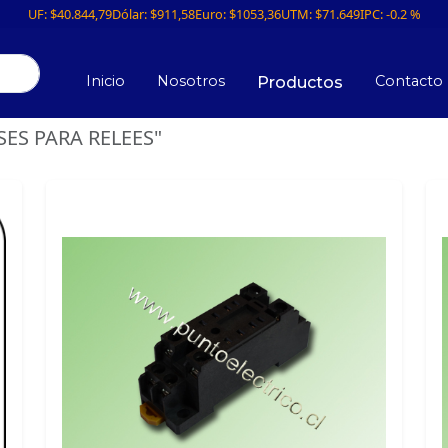
UF:
$40.844,79
Dólar:
$911,58
Euro:
$1053,36
UTM:
$71.649
IPC:
-0.2 %
Inicio
Nosotros
Contacto
Productos
ASES PARA RELEES"