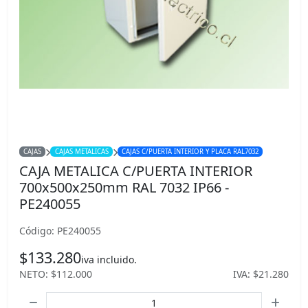
CAJAS
CAJAS METALICAS
CAJAS C/PUERTA INTERIOR Y PLACA RAL7032
CAJA METALICA C/PUERTA INTERIOR
700x500x250mm RAL 7032 IP66 -
PE240055
Código: PE240055
$133.280
iva incluido.
NETO: $112.000
IVA: $21.280