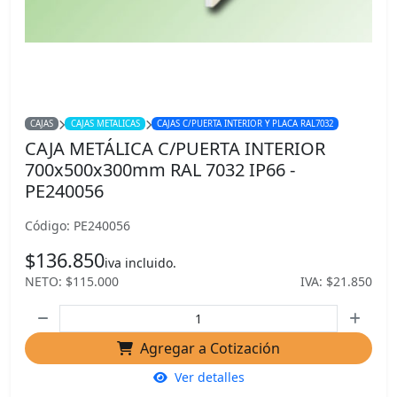
CAJAS
CAJAS METALICAS
CAJAS C/PUERTA INTERIOR Y PLACA RAL7032
CAJA METÁLICA C/PUERTA INTERIOR
700x500x300mm RAL 7032 IP66 -
PE240056
Código: PE240056
$136.850
iva incluido.
NETO: $115.000
IVA: $21.850
Agregar a Cotización
Ver detalles