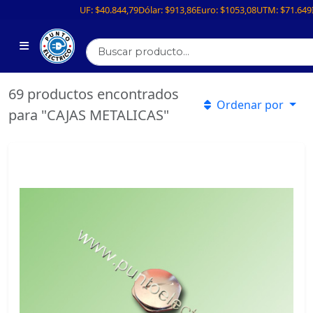
UF:
$40.844,79
Dólar:
$913,86
Euro:
$1053,08
UTM:
$71.649
69 productos encontrados
Ordenar por
para "CAJAS METALICAS"