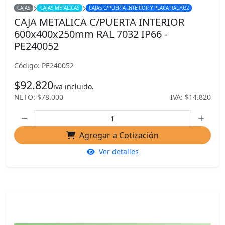
CAJAS
CAJAS METALICAS
CAJAS C/PUERTA INTERIOR Y PLACA RAL7032
CAJA METALICA C/PUERTA INTERIOR
600x400x250mm RAL 7032 IP66 -
PE240052
Código: PE240052
$92.820
iva incluido.
NETO: $78.000
IVA: $14.820
Agregar a Cotización
Ver detalles