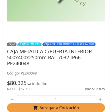
CAJAS
CAJAS METALICAS
CAJAS C/PUERTA INTERIOR Y PLACA RAL7032
CAJA METALICA C/PUERTA INTERIOR
500x400x250mm RAL 7032 IP66-
PE240048
Código: PE240048
$80.325
iva incluido.
NETO: $67.500
IVA: $12.825
Agregar a Cotización