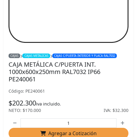
CAJAS
CAJAS METALICAS
CAJAS C/PUERTA INTERIOR Y PLACA RAL7032
CAJA METÁLICA C/PUERTA INT.
1000x600x250mm RAL7032 IP66
PE240061
Código: PE240061
$202.300
iva incluido.
NETO: $170.000
IVA: $32.300
Agregar a Cotización