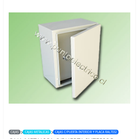
CAJAS
CAJAS METALICAS
CAJAS C/PUERTA INTERIOR Y PLACA RAL7032