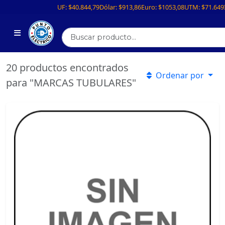
UF:
$40.844,79
Dólar:
$913,86
Euro:
$1053,08
UTM:
$71.649
20 productos encontrados
Ordenar por
para "MARCAS TUBULARES"