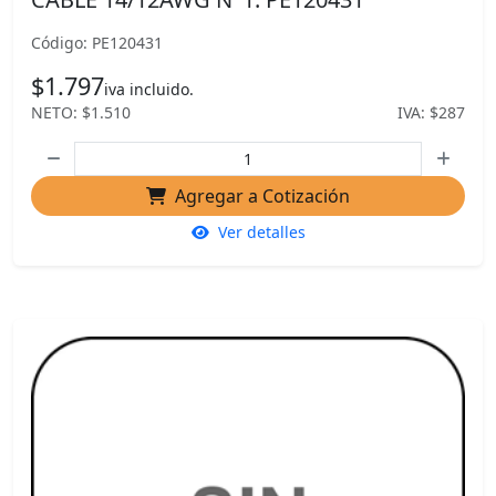
Código: PE120431
$1.797
iva incluido.
NETO: $1.510
IVA: $287
Agregar a Cotización
Ver detalles