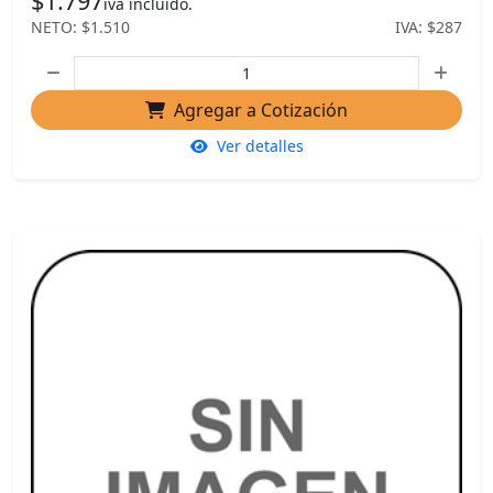
$1.797
iva incluido.
NETO: $1.510
IVA: $287
Agregar a Cotización
Ver detalles