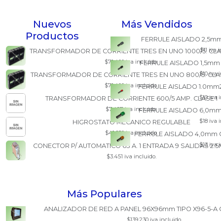
Nuevos
Más Vendidos
Productos
FERRULE AISLADO 2,5mm
$11 iva 
TRANSFORMADOR DE CORRIENTE TRES EN UNO 1000/5. CLA
$71.400 iva incluido.
FERRULE AISLADO 1,5mm
$10 iva 
TRANSFORMADOR DE CORRIENTE TRES EN UNO 800/5. CLAS
$71.400 iva incluido.
FERRULE AISLADO 1.0mm2
$10 iva 
TRANSFORMADOR DE CORRIENTE 600/5 AMP. CLASE 1
$7.497 iva incluido.
FERRULE AISLADO 6,0mm
$18 iva 
HIGROSTATO MECANICO REGULABLE
$41.650 iva incluido.
FERRULE AISLADO 4,0mm 
$13 iva 
CONECTOR P/ AUTOMATICO 63 A. 1 ENTRADA 9 SALIDAS 2.
$3.451 iva incluido.
Más Populares
ANALIZADOR DE RED A PANEL 96X96mm TIPO X96-5-A 
$139.230 iva incluido.