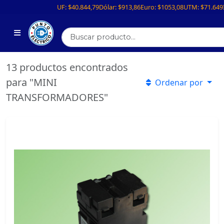
UF:
$40.844,79
Dólar:
$913,86
Euro:
$1053,08
UTM:
$71.649
13 productos encontrados
para "MINI
Ordenar por
TRANSFORMADORES"