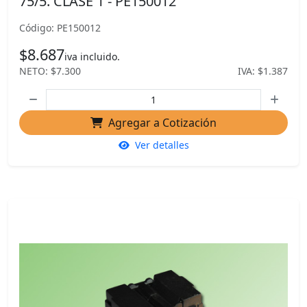
75/5. CLASE 1 - PE150012
Código: PE150012
$8.687
iva incluido.
NETO: $7.300
IVA: $1.387
Agregar a Cotización
Ver detalles