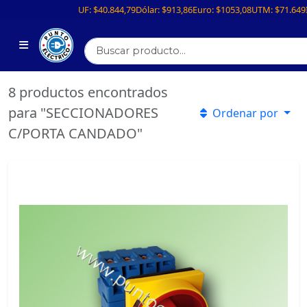
UF:
$40.844,79
Dólar:
$913,86
Euro:
$1053,08
UTM:
$71.649
8 productos encontrados
para "SECCIONADORES
Ordenar por
C/PORTA CANDADO"