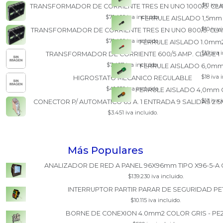
$11 iva 
TRANSFORMADOR DE CORRIENTE TRES EN UNO 1000/5. CLA
$71.400 iva incluido.
FERRULE AISLADO 1,5mm
$10 iva 
TRANSFORMADOR DE CORRIENTE TRES EN UNO 800/5. CLAS
$71.400 iva incluido.
FERRULE AISLADO 1.0mm2
$10 iva 
TRANSFORMADOR DE CORRIENTE 600/5 AMP. CLASE 1
$7.497 iva incluido.
FERRULE AISLADO 6,0mm
$18 iva 
HIGROSTATO MECANICO REGULABLE
$41.650 iva incluido.
FERRULE AISLADO 4,0mm 
$13 iva 
CONECTOR P/ AUTOMATICO 63 A. 1 ENTRADA 9 SALIDAS 2.
$3.451 iva incluido.
Más Populares
ANALIZADOR DE RED A PANEL 96X96mm TIPO X96-5-A 
$139.230 iva incluido.
INTERRUPTOR PARTIR PARAR DE SEGURIDAD PE
$10.115 iva incluido.
BORNE DE CONEXION 4.0mm2 COLOR GRIS - PE