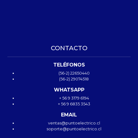
CONTACTO
TELÉFONOS
(56-2) 22650440
(56-2) 29074518
WHATSAPP
+ 56 9 3179 6194
+ 56 9 6835 3543
EMAIL
ventas@puntoelectrico.cl
soporte@puntoelectrico.cl