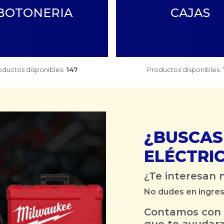
BOTONERIA
CAJAS
oductos disponibles:
147
Productos disponibles:
¿BUSCAS
ELÉCTRI
¿Te interesan 
No dudes en ingres
Contamos con 
que te ayudara