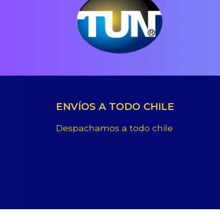
ENVÍOS A TODO CHILE
Despachamos a todo chile