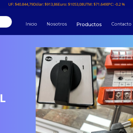
UF:
$40.844,79
Dólar:
$913,86
Euro:
$1053,08
UTM:
$71.649
IPC:
-0.2 %
Inicio
Nosotros
Contacto
Productos