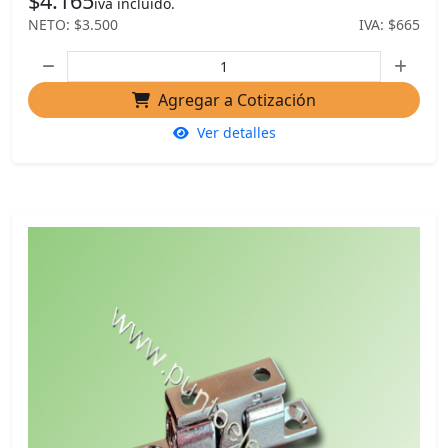
$4.165
iva incluido.
NETO: $3.500
IVA: $665
Agregar a Cotización
Ver detalles