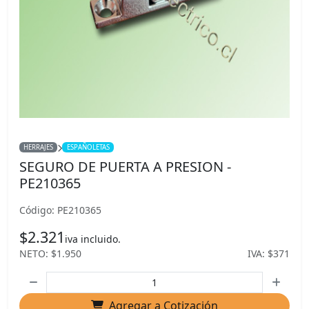
HERRAJES
ESPAÑOLETAS
SEGURO DE PUERTA A PRESION -
PE210365
Código: PE210365
$2.321
iva incluido.
NETO: $1.950
IVA: $371
Agregar a Cotización