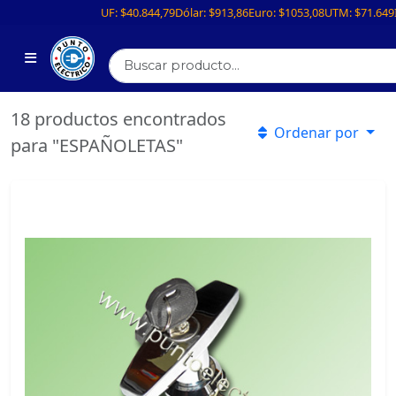
UF:
$40.844,79
Dólar:
$913,86
Euro:
$1053,08
UTM:
$71.649
18 productos encontrados
Ordenar por
para "ESPAÑOLETAS"