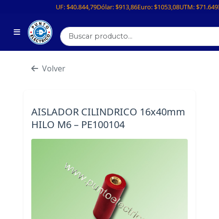
UF:
$40.844,79
Dólar:
$913,86
Euro:
$1053,08
UTM:
$71.649
Volver
AISLADOR CILINDRICO 16x40mm
HILO M6 – PE100104