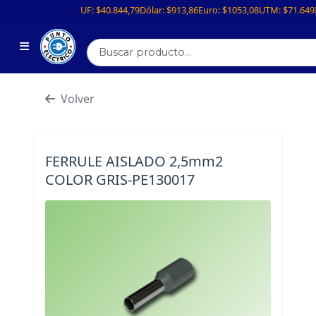
UF:
$40.844,79
Dólar:
$913,86
Euro:
$1053,08
UTM:
$71.649
Volver
FERRULE AISLADO 2,5mm2
COLOR GRIS-PE130017