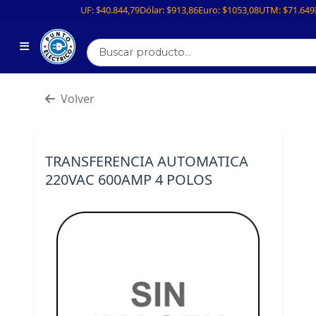
UF:
$40.844,79
Dólar:
$913,86
Euro:
$1053,08
UTM:
$71.649
Volver
TRANSFERENCIA AUTOMATICA
220VAC 600AMP 4 POLOS