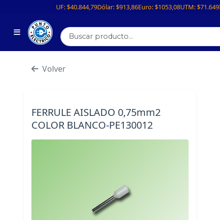
UF:
$40.844,79
Dólar:
$913,86
Euro:
$1053,08
UTM:
$71.649
Volver
FERRULE AISLADO 0,75mm2
COLOR BLANCO-PE130012