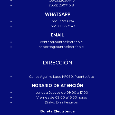
(56-2) 22650440
(56-2) 29074518
WHATSAPP
+ 56 9 3179 6194
+ 56 9 6835 3543
EMAIL
ventas@puntoelectrico.cl
soporte@puntoelectrico.cl
DIRECCIÓN
Carlos Aguirre Luco N°090, Puente Alto
HORARIO DE ATENCIÓN
Lunes a Jueves de 09:00 a 17:00
Viernes de 09:00 a 16:00 horas
(Salvo Días Festivos)
Boleta Electrónica